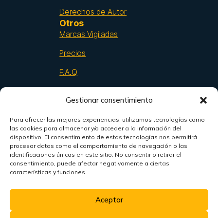
Derechos de Autor
Otros
Marcas Vigiladas
Precios
F.A.Q
Publicaciones
Gestionar consentimiento
Contacto
91 521 03 18
Para ofrecer las mejores experiencias, utilizamos tecnologías como
las cookies para almacenar y/o acceder a la información del
95 428 10 90
dispositivo. El consentimiento de estas tecnologías nos permitirá
procesar datos como el comportamiento de navegación o las
607 628 930
identificaciones únicas en este sitio. No consentir o retirar el
consentimiento, puede afectar negativamente a ciertas
info@hedapatentes.com
características y funciones.
Aceptar